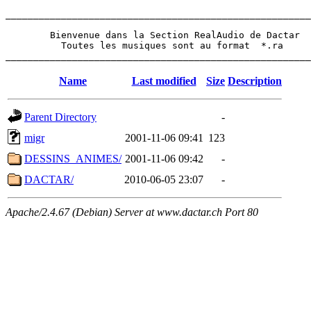
_______________________________________________________
        Bienvenue dans la Section RealAudio de Dactar 

          Toutes les musiques sont au format  *.ra 

Name
Last modified
Size
Description
Parent Directory
-
migr
2001-11-06 09:41
123
DESSINS_ANIMES/
2001-11-06 09:42
-
DACTAR/
2010-06-05 23:07
-
Apache/2.4.67 (Debian) Server at www.dactar.ch Port 80