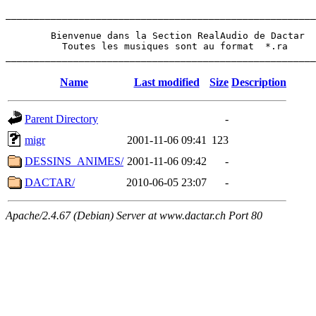
_______________________________________________________
        Bienvenue dans la Section RealAudio de Dactar 

          Toutes les musiques sont au format  *.ra 

Name
Last modified
Size
Description
Parent Directory
-
migr
2001-11-06 09:41
123
DESSINS_ANIMES/
2001-11-06 09:42
-
DACTAR/
2010-06-05 23:07
-
Apache/2.4.67 (Debian) Server at www.dactar.ch Port 80