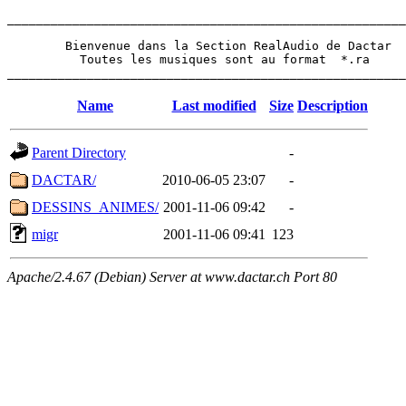
_______________________________________________________
        Bienvenue dans la Section RealAudio de Dactar 

          Toutes les musiques sont au format  *.ra 

Name
Last modified
Size
Description
Parent Directory
-
DACTAR/
2010-06-05 23:07
-
DESSINS_ANIMES/
2001-11-06 09:42
-
migr
2001-11-06 09:41
123
Apache/2.4.67 (Debian) Server at www.dactar.ch Port 80